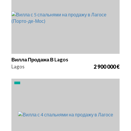
Кровати
Площадь
Ссылка
5
175 m2
2969
Вилла Продажа В Lagos
Lagos
2 900 000 €
Кровати
Площадь
Ссылка
4
280 m2
2967