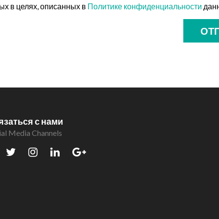
х в целях, описанных в
Политике конфиденциальности
данн
ОТ
язаться с нами
ial Media Channels