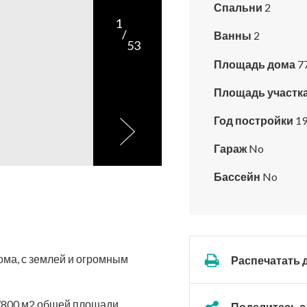
Спальни
2
1
/
Ванны
2
53
Площадь дома
7
Площадь участк
Год постройки
19
Гараж
No
Бассейн
No
ома, с землей и огромным
Распечатать 
 7800 м2 общей площади
Поделитесь с