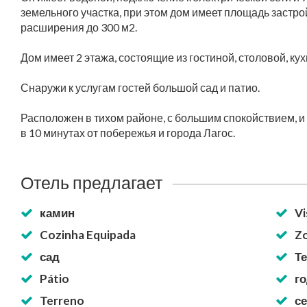
земельного участка, при этом дом имеет площадь застро
расширения до 300 м2.
Дом имеет 2 этажа, состоящие из гостиной, столовой, кух
Снаружи к услугам гостей большой сад и патио.
Расположен в тихом районе, с большим спокойствием, и 
в 10 минутах от побережья и города Лагос.
Отель предлагает
камин
Vi
Cozinha Equipada
Zo
сад
Т
Pátio
го
Terreno
се